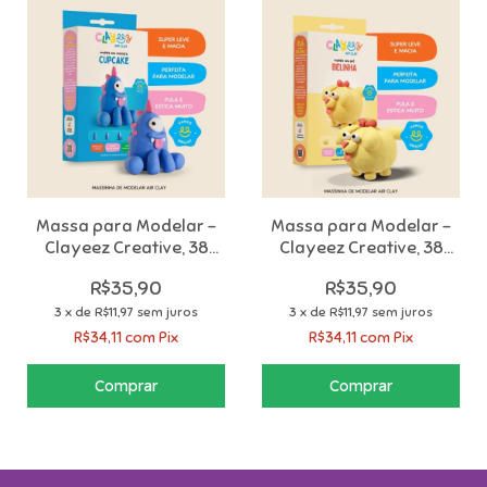
Massa para Modelar -
Massa para Modelar -
Clayeez Creative, 38
Clayeez Creative, 38
Gramas - MODELE SEU
Gramas - MODELE SEU
R$35,90
R$35,90
MONSTRO
PET
3
x
de
R$11,97
sem juros
3
x
de
R$11,97
sem juros
R$34,11
com
Pix
R$34,11
com
Pix
Comprar
Comprar