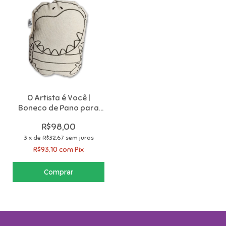
O Artista é Você |
Boneco de Pano para
Colorir com 12
R$98,00
Canetinhas
3
x
de
R$32,67
sem juros
R$93,10
com
Pix