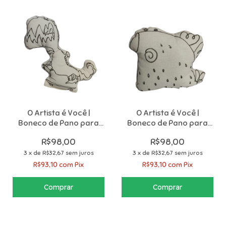
O Artista é Você |
O Artista é Você |
Boneco de Pano para
Boneco de Pano para
Colorir com 12
Colorir com 12
R$98,00
R$98,00
Canetinhas
Canetinhas
3
x
de
R$32,67
sem juros
3
x
de
R$32,67
sem juros
R$93,10
com
Pix
R$93,10
com
Pix