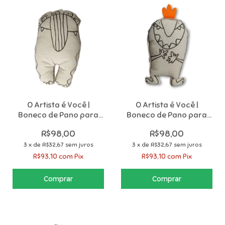
O Artista é Você |
O Artista é Você |
Boneco de Pano para
Boneco de Pano para
Colorir com 12
Colorir com 12
R$98,00
R$98,00
Canetinhas
Canetinhas
3
x
de
R$32,67
sem juros
3
x
de
R$32,67
sem juros
R$93,10
com
Pix
R$93,10
com
Pix